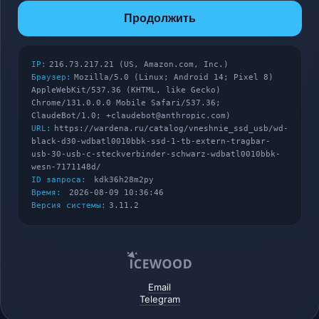
Продолжить
IP:
216.73.217.21 (US, Amazon.com, Inc.)
Браузер:
Mozilla/5.0 (Linux; Android 14; Pixel 8)
AppleWebKit/537.36 (KHTML, like Gecko)
Chrome/131.0.0.0 Mobile Safari/537.36;
ClaudeBot/1.0; +claudebot@anthropic.com)
URL:
https://wardena.ru/catalog/vneshnie_ssd_usb/wd-
black-d30-wdbatl0010bbk-ssd-1-tb-extern-tragbar-
usb-30-usb-c-steckverbinder-schwarz-wdbatl0010bbk-
wesn-7171148d/
ID запроса:
kdk36h28m2py
Время:
2026-08-09 10:36:46
Версия системы:
3.11.2
Email
Telegram