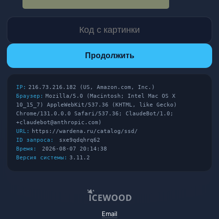
Продолжить
IP:
216.73.216.182 (US, Amazon.com, Inc.)
Браузер:
Mozilla/5.0 (Macintosh; Intel Mac OS X
10_15_7) AppleWebKit/537.36 (KHTML, like Gecko)
Chrome/131.0.0.0 Safari/537.36; ClaudeBot/1.0;
+claudebot@anthropic.com)
URL:
https://wardena.ru/catalog/ssd/
ID запроса:
sxe9qdqhrq62
Время:
2026-08-07 20:14:38
Версия системы:
3.11.2
Email