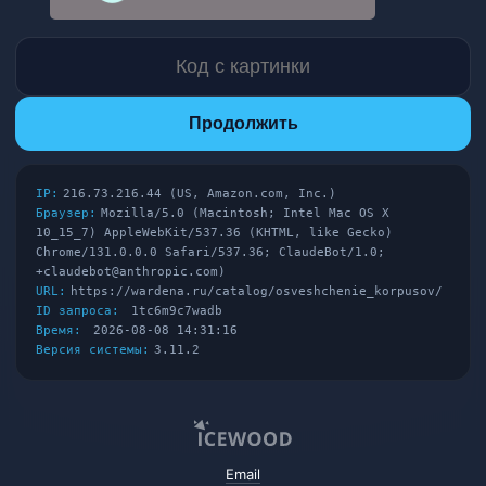
Продолжить
IP:
216.73.216.44 (US, Amazon.com, Inc.)
Браузер:
Mozilla/5.0 (Macintosh; Intel Mac OS X
10_15_7) AppleWebKit/537.36 (KHTML, like Gecko)
Chrome/131.0.0.0 Safari/537.36; ClaudeBot/1.0;
+claudebot@anthropic.com)
URL:
https://wardena.ru/catalog/osveshchenie_korpusov/
ID запроса:
1tc6m9c7wadb
Время:
2026-08-08 14:31:16
Версия системы:
3.11.2
Email