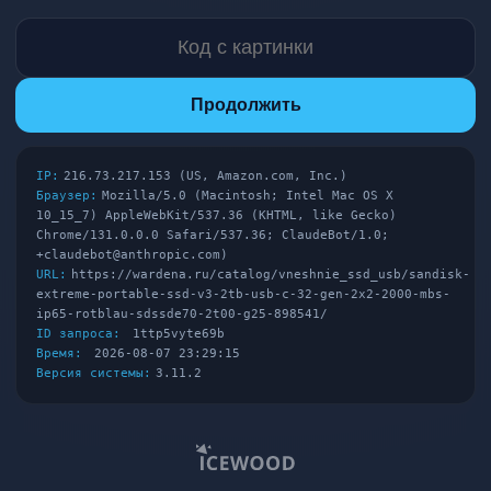
Продолжить
IP:
216.73.217.153 (US, Amazon.com, Inc.)
Браузер:
Mozilla/5.0 (Macintosh; Intel Mac OS X
10_15_7) AppleWebKit/537.36 (KHTML, like Gecko)
Chrome/131.0.0.0 Safari/537.36; ClaudeBot/1.0;
+claudebot@anthropic.com)
URL:
https://wardena.ru/catalog/vneshnie_ssd_usb/sandisk-
extreme-portable-ssd-v3-2tb-usb-c-32-gen-2x2-2000-mbs-
ip65-rotblau-sdssde70-2t00-g25-898541/
ID запроса:
1ttp5vyte69b
Время:
2026-08-07 23:29:15
Версия системы:
3.11.2