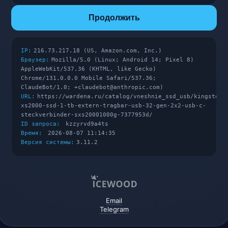
Продолжить
IP:
216.73.217.18 (US, Amazon.com, Inc.)
Браузер:
Mozilla/5.0 (Linux; Android 14; Pixel 8)
AppleWebKit/537.36 (KHTML, like Gecko)
Chrome/131.0.0.0 Mobile Safari/537.36;
ClaudeBot/1.0; +claudebot@anthropic.com)
URL:
https://wardena.ru/catalog/vneshnie_ssd_usb/kingston-
xs2000-ssd-1-tb-extern-tragbar-usb-32-gen-2x2-usb-c-
steckverbinder-sxs20001000g-7377953d/
ID запроса:
kzzyrvd9a4ts
Время:
2026-08-07 11:14:35
Версия системы:
3.11.2
Email
Telegram