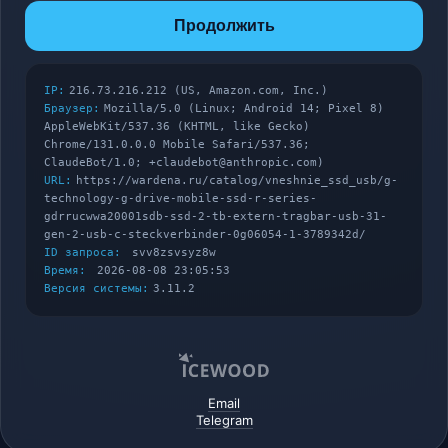
Продолжить
IP:
216.73.216.212 (US, Amazon.com, Inc.)
Браузер:
Mozilla/5.0 (Linux; Android 14; Pixel 8)
AppleWebKit/537.36 (KHTML, like Gecko)
Chrome/131.0.0.0 Mobile Safari/537.36;
ClaudeBot/1.0; +claudebot@anthropic.com)
URL:
https://wardena.ru/catalog/vneshnie_ssd_usb/g-
technology-g-drive-mobile-ssd-r-series-
gdrrucwwa20001sdb-ssd-2-tb-extern-tragbar-usb-31-
gen-2-usb-c-steckverbinder-0g06054-1-3789342d/
ID запроса:
svv8zsvsyz8w
Время:
2026-08-08 23:05:53
Версия системы:
3.11.2
Email
Telegram