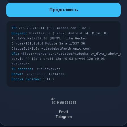
Продолжить
IP:
216.73.216.11 (US, Amazon.com, Inc.)
Браузер:
Mozilla/5.0 (Linux; Android 14; Pixel 8)
AppleWebKit/537.36 (KHTML, like Gecko)
Chrome/131.0.0.0 Mobile Safari/537.36;
ClaudeBot/1.0; +claudebot@anthropic.com)
URL:
https://wardena.ru/catalog/videokarty_dlya_raboty_s_v
corvid-44-12g-t-crv44-12g-r0-03-crv44-12g-r0-03-
6052580d/
ID запроса:
r5h6abvqxxzp
Время:
2026-08-06 12:14:30
Версия системы:
3.11.2
Email
Telegram