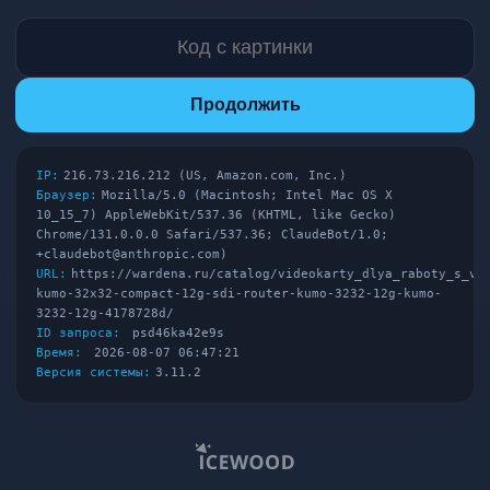
Продолжить
IP:
216.73.216.212 (US, Amazon.com, Inc.)
Браузер:
Mozilla/5.0 (Macintosh; Intel Mac OS X
10_15_7) AppleWebKit/537.36 (KHTML, like Gecko)
Chrome/131.0.0.0 Safari/537.36; ClaudeBot/1.0;
+claudebot@anthropic.com)
URL:
https://wardena.ru/catalog/videokarty_dlya_raboty_s_vi
kumo-32x32-compact-12g-sdi-router-kumo-3232-12g-kumo-
3232-12g-4178728d/
ID запроса:
psd46ka42e9s
Время:
2026-08-07 06:47:21
Версия системы:
3.11.2