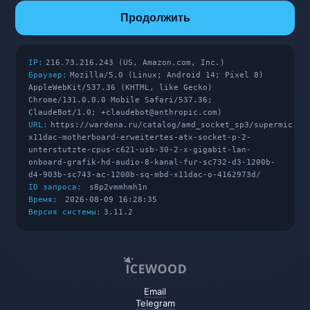
Продолжить
IP:
216.73.216.243 (US, Amazon.com, Inc.)
Браузер:
Mozilla/5.0 (Linux; Android 14; Pixel 8)
AppleWebKit/537.36 (KHTML, like Gecko)
Chrome/131.0.0.0 Mobile Safari/537.36;
ClaudeBot/1.0; +claudebot@anthropic.com)
URL:
https://wardena.ru/catalog/amd_socket_sp3/supermicro-
x11dac-motherboard-erweitertes-atx-socket-p-2-
unterstutzte-cpus-c621-usb-30-2-x-gigabit-lan-
onboard-grafik-hd-audio-8-kanal-fur-sc732-d3-1200b-
d4-903b-sc743-ac-1200b-sq-mbd-x11dac-o-4162973d/
ID запроса:
s8p2vmmhmh1n
Время:
2026-08-09 16:28:35
Версия системы:
3.11.2
Email
Telegram