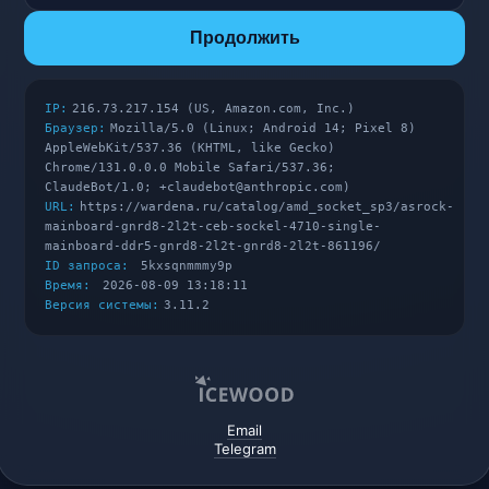
Продолжить
IP:
216.73.217.154 (US, Amazon.com, Inc.)
Браузер:
Mozilla/5.0 (Linux; Android 14; Pixel 8)
AppleWebKit/537.36 (KHTML, like Gecko)
Chrome/131.0.0.0 Mobile Safari/537.36;
ClaudeBot/1.0; +claudebot@anthropic.com)
URL:
https://wardena.ru/catalog/amd_socket_sp3/asrock-
mainboard-gnrd8-2l2t-ceb-sockel-4710-single-
mainboard-ddr5-gnrd8-2l2t-gnrd8-2l2t-861196/
ID запроса:
5kxsqnmmmy9p
Время:
2026-08-09 13:18:11
Версия системы:
3.11.2
Email
Telegram