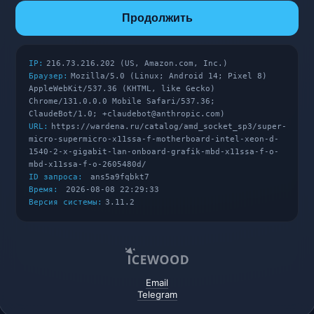
Продолжить
IP:
216.73.216.202 (US, Amazon.com, Inc.)
Браузер:
Mozilla/5.0 (Linux; Android 14; Pixel 8)
AppleWebKit/537.36 (KHTML, like Gecko)
Chrome/131.0.0.0 Mobile Safari/537.36;
ClaudeBot/1.0; +claudebot@anthropic.com)
URL:
https://wardena.ru/catalog/amd_socket_sp3/super-
micro-supermicro-x11ssa-f-motherboard-intel-xeon-d-
1540-2-x-gigabit-lan-onboard-grafik-mbd-x11ssa-f-o-
mbd-x11ssa-f-o-2605480d/
ID запроса:
ans5a9fqbkt7
Время:
2026-08-08 22:29:33
Версия системы:
3.11.2
Email
Telegram