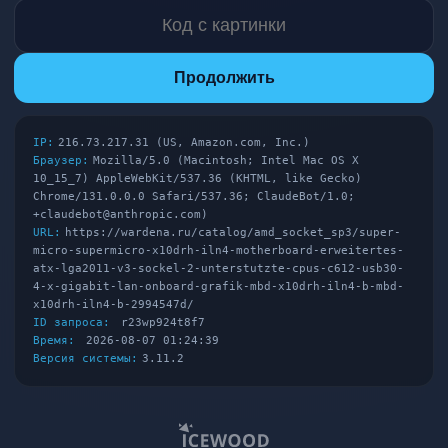
Продолжить
IP:
216.73.217.31 (US, Amazon.com, Inc.)
Браузер:
Mozilla/5.0 (Macintosh; Intel Mac OS X
10_15_7) AppleWebKit/537.36 (KHTML, like Gecko)
Chrome/131.0.0.0 Safari/537.36; ClaudeBot/1.0;
+claudebot@anthropic.com)
URL:
https://wardena.ru/catalog/amd_socket_sp3/super-
micro-supermicro-x10drh-iln4-motherboard-erweitertes-
atx-lga2011-v3-sockel-2-unterstutzte-cpus-c612-usb30-
4-x-gigabit-lan-onboard-grafik-mbd-x10drh-iln4-b-mbd-
x10drh-iln4-b-2994547d/
ID запроса:
r23wp924t8f7
Время:
2026-08-07 01:24:39
Версия системы:
3.11.2