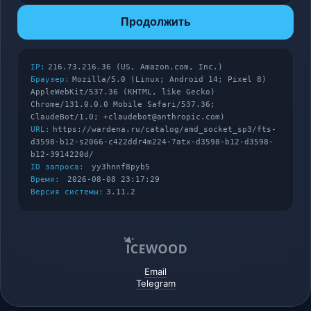
Продолжить
IP:
216.73.216.36 (US, Amazon.com, Inc.)
Браузер:
Mozilla/5.0 (Linux; Android 14; Pixel 8)
AppleWebKit/537.36 (KHTML, like Gecko)
Chrome/131.0.0.0 Mobile Safari/537.36;
ClaudeBot/1.0; +claudebot@anthropic.com)
URL:
https://wardena.ru/catalog/amd_socket_sp3/fts-
d3598-b12-s2066-c422ddr4m224-7atx-d3598-b12-d3598-
b12-3914220d/
ID запроса:
yy3hnnf8pyb5
Время:
2026-08-08 23:17:29
Версия системы:
3.11.2
Email
Telegram