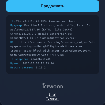
Продолжить
IP:
216.73.216.141 (US, Amazon.com, Inc.)
Браузер:
Mozilla/5.0 (Linux; Android 14; Pixel 8)
AppleWebKit/537.36 (KHTML, like Gecko)
Chrome/131.0.0.0 Mobile Safari/537.36;
ClaudeBot/1.0; +claudebot@anthropic.com)
URL:
https://wardena.ru/catalog/vneshnie_ssd_usb/wd-
my-passport-go-wdbmcg0010byt-ssd-1tb-extern-
tragbar-usb30-black-with-amber-trim-wdbmcg0010byt-
wesn-wdbmcg0010byt-wesn-4797722d/
ID запроса:
4da48hmbtmd6
Время:
2026-08-08 12:03:44
Версия системы:
3.11.2
Email
Telegram