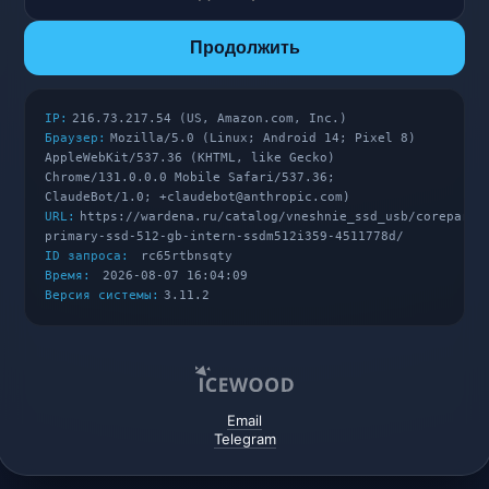
Продолжить
IP:
216.73.217.54 (US, Amazon.com, Inc.)
Браузер:
Mozilla/5.0 (Linux; Android 14; Pixel 8)
AppleWebKit/537.36 (KHTML, like Gecko)
Chrome/131.0.0.0 Mobile Safari/537.36;
ClaudeBot/1.0; +claudebot@anthropic.com)
URL:
https://wardena.ru/catalog/vneshnie_ssd_usb/coreparts
primary-ssd-512-gb-intern-ssdm512i359-4511778d/
ID запроса:
rc65rtbnsqty
Время:
2026-08-07 16:04:09
Версия системы:
3.11.2
Email
Telegram