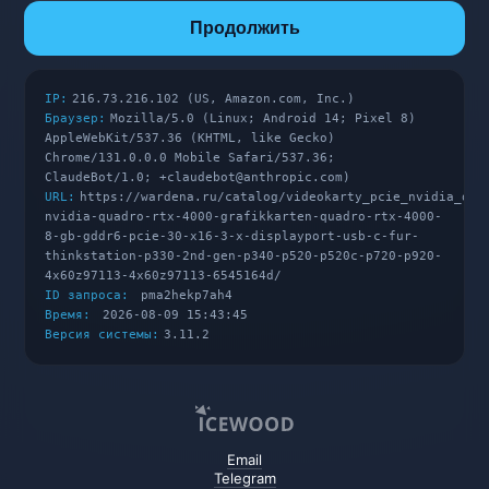
Продолжить
IP:
216.73.216.102 (US, Amazon.com, Inc.)
Браузер:
Mozilla/5.0 (Linux; Android 14; Pixel 8)
AppleWebKit/537.36 (KHTML, like Gecko)
Chrome/131.0.0.0 Mobile Safari/537.36;
ClaudeBot/1.0; +claudebot@anthropic.com)
URL:
https://wardena.ru/catalog/videokarty_pcie_nvidia_qua
nvidia-quadro-rtx-4000-grafikkarten-quadro-rtx-4000-
8-gb-gddr6-pcie-30-x16-3-x-displayport-usb-c-fur-
thinkstation-p330-2nd-gen-p340-p520-p520c-p720-p920-
4x60z97113-4x60z97113-6545164d/
ID запроса:
pma2hekp7ah4
Время:
2026-08-09 15:43:45
Версия системы:
3.11.2
Email
Telegram