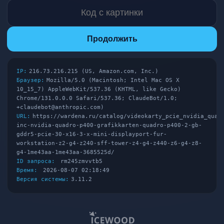
Продолжить
IP:
216.73.216.215 (US, Amazon.com, Inc.)
Браузер:
Mozilla/5.0 (Macintosh; Intel Mac OS X
10_15_7) AppleWebKit/537.36 (KHTML, like Gecko)
Chrome/131.0.0.0 Safari/537.36; ClaudeBot/1.0;
+claudebot@anthropic.com)
URL:
https://wardena.ru/catalog/videokarty_pcie_nvidia_quad
inc-nvidia-quadro-p400-grafikkarten-quadro-p400-2-gb-
gddr5-pcie-30-x16-3-x-mini-displayport-fur-
workstation-z2-g4-z240-sff-tower-z4-g4-z440-z6-g4-z8-
g4-1me43aa-1me43aa-3685525d/
ID запроса:
rm245zmvvtb5
Время:
2026-08-07 02:18:49
Версия системы:
3.11.2