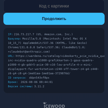
Продолжить
IP:
216.73.217.7 (US, Amazon.com, Inc.)
Браузер:
Mozilla/5.0 (Macintosh; Intel Mac OS X
10_15_7) AppleWebKit/537.36 (KHTML, like Gecko)
Chrome/131.0.0.0 Safari/537.36; ClaudeBot/1.0;
+claudebot@anthropic.com)
URL:
https://wardena.ru/catalog/videokarty_pcie_nvidia_quad
inc-nvidia-quadro-p1000-grafikkarten-1-gpus-quadro-
p1000-4-gb-gddr5-pcie-30-x16-low-profile-4-x-mini-
displayport-fur-workstation-z240-sff-tower-z4-g4-z440-
z6-g4-z8-g4-1me01aa-1me01aa-3729876d/
ID запроса:
ddpn543xf8px
Время:
2026-08-06 08:44:01
Версия системы:
3.11.2