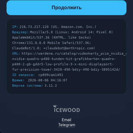
Продолжить
IP:
216.73.217.120 (US, Amazon.com, Inc.)
Браузер:
Mozilla/5.0 (Linux; Android 14; Pixel 8)
AppleWebKit/537.36 (KHTML, like Gecko)
Chrome/131.0.0.0 Mobile Safari/537.36;
ClaudeBot/1.0; +claudebot@anthropic.com)
URL:
https://wardena.ru/catalog/videokarty_pcie_nvidia_qua
nvidia-quadro-p400-kunden-kit-grafikkarten-quadro-
p400-2-gb-gddr5-low-profile-3-x-mini-displayport-
fur-precision-tower-3420-490-bdzy-490-bdzy-3895142d/
ID запроса:
cp899cqm1491
Время:
2026-08-06 04:16:07
Версия системы:
3.11.2
Email
Telegram