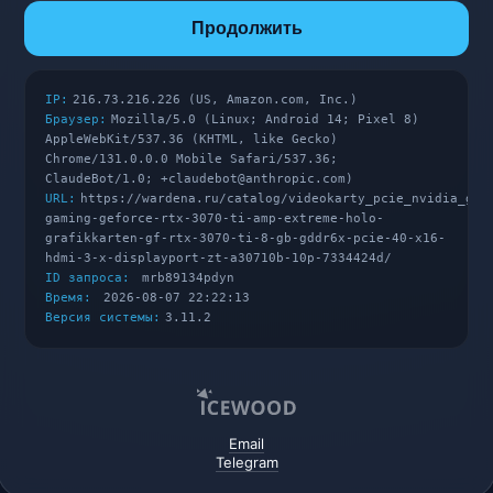
Продолжить
IP:
216.73.216.226 (US, Amazon.com, Inc.)
Браузер:
Mozilla/5.0 (Linux; Android 14; Pixel 8)
AppleWebKit/537.36 (KHTML, like Gecko)
Chrome/131.0.0.0 Mobile Safari/537.36;
ClaudeBot/1.0; +claudebot@anthropic.com)
URL:
https://wardena.ru/catalog/videokarty_pcie_nvidia_gef
gaming-geforce-rtx-3070-ti-amp-extreme-holo-
grafikkarten-gf-rtx-3070-ti-8-gb-gddr6x-pcie-40-x16-
hdmi-3-x-displayport-zt-a30710b-10p-7334424d/
ID запроса:
mrb89134pdyn
Время:
2026-08-07 22:22:13
Версия системы:
3.11.2
Email
Telegram