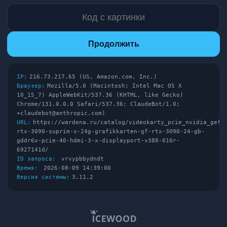
Продолжить
IP:
216.73.217.65 (US, Amazon.com, Inc.)
Браузер:
Mozilla/5.0 (Macintosh; Intel Mac OS X
10_15_7) AppleWebKit/537.36 (KHTML, like Gecko)
Chrome/131.0.0.0 Safari/537.36; ClaudeBot/1.0;
+claudebot@anthropic.com)
URL:
https://wardena.ru/catalog/videokarty_pcie_nvidia_gefo
rtx-3090-suprim-x-24g-grafikkarten-gf-rtx-3090-24-gb-
gddr6x-pcie-40-hdmi-3-x-displayport-v388-010r-
6927141d/
ID запроса:
vrvypbbydndt
Время:
2026-08-09 14:39:00
Версия системы:
3.11.2