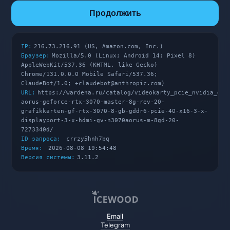
Продолжить
IP:
216.73.216.91 (US, Amazon.com, Inc.)
Браузер:
Mozilla/5.0 (Linux; Android 14; Pixel 8)
AppleWebKit/537.36 (KHTML, like Gecko)
Chrome/131.0.0.0 Mobile Safari/537.36;
ClaudeBot/1.0; +claudebot@anthropic.com)
URL:
https://wardena.ru/catalog/videokarty_pcie_nvidia_gef
aorus-geforce-rtx-3070-master-8g-rev-20-
grafikkarten-gf-rtx-3070-8-gb-gddr6-pcie-40-x16-3-x-
displayport-3-x-hdmi-gv-n3070aorus-m-8gd-20-
7273340d/
ID запроса:
crrzy5hnh7bq
Время:
2026-08-08 19:54:48
Версия системы:
3.11.2
Email
Telegram