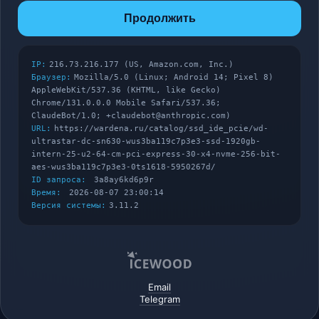
Продолжить
IP:
216.73.216.177 (US, Amazon.com, Inc.)
Браузер:
Mozilla/5.0 (Linux; Android 14; Pixel 8)
AppleWebKit/537.36 (KHTML, like Gecko)
Chrome/131.0.0.0 Mobile Safari/537.36;
ClaudeBot/1.0; +claudebot@anthropic.com)
URL:
https://wardena.ru/catalog/ssd_ide_pcie/wd-
ultrastar-dc-sn630-wus3ba119c7p3e3-ssd-1920gb-
intern-25-u2-64-cm-pci-express-30-x4-nvme-256-bit-
aes-wus3ba119c7p3e3-0ts1618-5950267d/
ID запроса:
3a8ay6kd6p9r
Время:
2026-08-07 23:00:14
Версия системы:
3.11.2
Email
Telegram