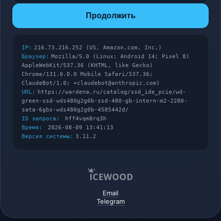
Продолжить
IP:
216.73.216.252 (US, Amazon.com, Inc.)
Браузер:
Mozilla/5.0 (Linux; Android 14; Pixel 8)
AppleWebKit/537.36 (KHTML, like Gecko)
Chrome/131.0.0.0 Mobile Safari/537.36;
ClaudeBot/1.0; +claudebot@anthropic.com)
URL:
https://wardena.ru/catalog/ssd_ide_pcie/wd-
green-ssd-wds480g2g0b-ssd-480-gb-intern-m2-2280-
sata-6gbs-wds480g2g0b-4585442d/
ID запроса:
hff4vqm8rq3h
Время:
2026-08-09 13:41:13
Версия системы:
3.11.2
Email
Telegram