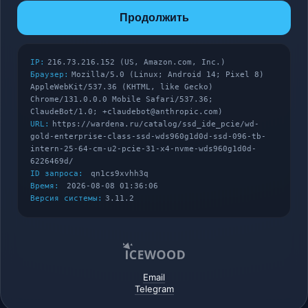
Продолжить
IP:
216.73.216.152 (US, Amazon.com, Inc.)
Браузер:
Mozilla/5.0 (Linux; Android 14; Pixel 8)
AppleWebKit/537.36 (KHTML, like Gecko)
Chrome/131.0.0.0 Mobile Safari/537.36;
ClaudeBot/1.0; +claudebot@anthropic.com)
URL:
https://wardena.ru/catalog/ssd_ide_pcie/wd-
gold-enterprise-class-ssd-wds960g1d0d-ssd-096-tb-
intern-25-64-cm-u2-pcie-31-x4-nvme-wds960g1d0d-
6226469d/
ID запроса:
qn1cs9xvhh3q
Время:
2026-08-08 01:36:06
Версия системы:
3.11.2
Email
Telegram