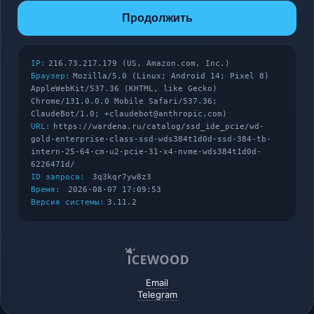
Продолжить
IP:
216.73.217.179 (US, Amazon.com, Inc.)
Браузер:
Mozilla/5.0 (Linux; Android 14; Pixel 8)
AppleWebKit/537.36 (KHTML, like Gecko)
Chrome/131.0.0.0 Mobile Safari/537.36;
ClaudeBot/1.0; +claudebot@anthropic.com)
URL:
https://wardena.ru/catalog/ssd_ide_pcie/wd-
gold-enterprise-class-ssd-wds384t1d0d-ssd-384-tb-
intern-25-64-cm-u2-pcie-31-x4-nvme-wds384t1d0d-
6226471d/
ID запроса:
3q3kqr7yw8z3
Время:
2026-08-07 17:09:53
Версия системы:
3.11.2
Email
Telegram