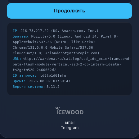
Продолжить
IP:
216.73.217.22 (US, Amazon.com, Inc.)
Браузер:
Mozilla/5.0 (Linux; Android 14; Pixel 8)
AppleWebKit/537.36 (KHTML, like Gecko)
Chrome/131.0.0.0 Mobile Safari/537.36;
ClaudeBot/1.0; +claudebot@anthropic.com)
URL:
https://wardena.ru/catalog/ssd_ide_pcie/transcend-
pata-flash-module-vertical-ssd-2-gb-intern-ideata-
ts2gptm520-2460662d/
ID запроса:
td8tw1d61efq
Время:
2026-08-07 01:50:47
Версия системы:
3.11.2
Email
Telegram