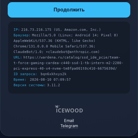
Продолжить
IP:
216.73.216.175 (US, Amazon.com, Inc.)
Браузер:
Mozilla/5.0 (Linux; Android 14; Pixel 8)
AppleWebKit/537.36 (KHTML, like Gecko)
Chrome/131.0.0.0 Mobile Safari/537.36;
ClaudeBot/1.0; +claudebot@anthropic.com)
URL:
https://wardena.ru/catalog/ssd_ide_pcie/team-
t-force-gaming-cardea-c440-ssd-1-tb-intern-m2-2280-
pci-express-40-x4-nvme-tm8fpa001t0c410-6675639d/
ID запроса:
bqn6xkhxys2k
Время:
2026-08-10 07:09:57
Версия системы:
3.11.2
Email
Telegram