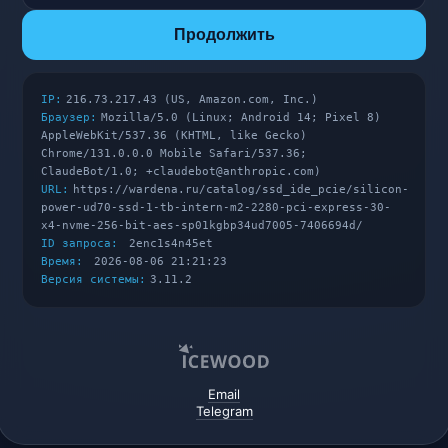
Продолжить
IP:
216.73.217.43 (US, Amazon.com, Inc.)
Браузер:
Mozilla/5.0 (Linux; Android 14; Pixel 8)
AppleWebKit/537.36 (KHTML, like Gecko)
Chrome/131.0.0.0 Mobile Safari/537.36;
ClaudeBot/1.0; +claudebot@anthropic.com)
URL:
https://wardena.ru/catalog/ssd_ide_pcie/silicon-
power-ud70-ssd-1-tb-intern-m2-2280-pci-express-30-
x4-nvme-256-bit-aes-sp01kgbp34ud7005-7406694d/
ID запроса:
2enc1s4n45et
Время:
2026-08-06 21:21:23
Версия системы:
3.11.2
Email
Telegram