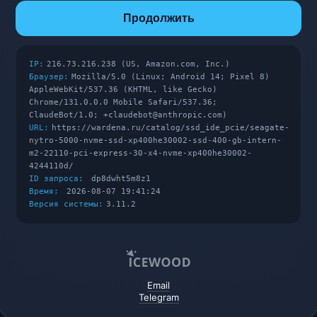
Продолжить
IP:
216.73.216.238 (US, Amazon.com, Inc.)
Браузер:
Mozilla/5.0 (Linux; Android 14; Pixel 8)
AppleWebKit/537.36 (KHTML, like Gecko)
Chrome/131.0.0.0 Mobile Safari/537.36;
ClaudeBot/1.0; +claudebot@anthropic.com)
URL:
https://wardena.ru/catalog/ssd_ide_pcie/seagate-
nytro-5000-nvme-ssd-xp400he30002-ssd-400-gb-intern-
m2-22110-pci-express-30-x4-nvme-xp400he30002-
4244110d/
ID запроса:
dp8dwht5m8z1
Время:
2026-08-07 19:41:24
Версия системы:
3.11.2
Email
Telegram