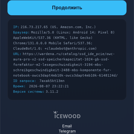
Продолжить
IP:
216.73.217.65 (US, Amazon.com, Inc.)
Браузер:
Mozilla/5.0 (Linux; Android 14; Pixel 8)
AppleWebKit/537.36 (KHTML, like Gecko)
Chrome/131.0.0.0 Mobile Safari/537.36;
ClaudeBot/1.0; +claudebot@anthropic.com)
URL:
https://wardena.ru/catalog/ssd_ide_pcie/owc-
aura-pro-x2-ssd-speicherkapazitat-1024-gb-ssd-
formfaktor-m2-lesegeschwindigkeit-3194-mbs-
schreibgeschwindigkeit-2488-mbs-komponente-fur-
notebook-owcs3dapt4mb10k-owcs3dapt4mb10k-6148124d/
ID запроса:
7axak5kt13mn
Время:
2026-08-07 23:22:21
Версия системы:
3.11.2
Email
Telegram