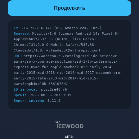
Продолжить
IP:
216.73.216.141 (US, Amazon.com, Inc.)
Браузер:
Mozilla/5.0 (Linux; Android 14; Pixel 8)
AppleWebKit/537.36 (KHTML, like Gecko)
Chrome/131.0.0.0 Mobile Safari/537.36;
ClaudeBot/1.0; +claudebot@anthropic.com)
URL:
https://wardena.ru/catalog/ssd_ide_pcie/owc-
aura-pro-x-upgrade-solution-ssd-1-tb-intern-pci-
express-nvme-fur-apple-macbook-air-early-2014-
early-2015-mid-2013-mid-2014-mid-2017-macbook-pro-
early-2015-late-2013-mid-2014-mid-2015-
owcs3dapb4mb10k-3881078d/
ID запроса:
stsy2se48ny6
Время:
2026-08-06 20:39:39
Версия системы:
3.11.2
Email