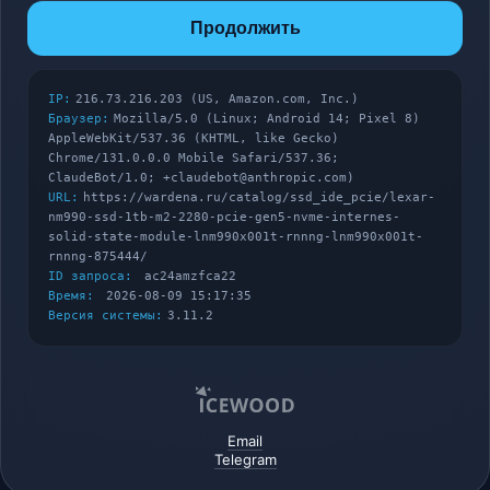
Продолжить
IP:
216.73.216.203 (US, Amazon.com, Inc.)
Браузер:
Mozilla/5.0 (Linux; Android 14; Pixel 8)
AppleWebKit/537.36 (KHTML, like Gecko)
Chrome/131.0.0.0 Mobile Safari/537.36;
ClaudeBot/1.0; +claudebot@anthropic.com)
URL:
https://wardena.ru/catalog/ssd_ide_pcie/lexar-
nm990-ssd-1tb-m2-2280-pcie-gen5-nvme-internes-
solid-state-module-lnm990x001t-rnnng-lnm990x001t-
rnnng-875444/
ID запроса:
ac24amzfca22
Время:
2026-08-09 15:17:35
Версия системы:
3.11.2
Email
Telegram