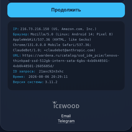
Продолжить
IP:
216.73.216.150 (US, Amazon.com, Inc.)
Браузер:
Mozilla/5.0 (Linux; Android 14; Pixel 8)
AppleWebKit/537.36 (KHTML, like Gecko)
Chrome/131.0.0.0 Mobile Safari/537.36;
ClaudeBot/1.0; +claudebot@anthropic.com)
URL:
https://wardena.ru/catalog/ssd_ide_pcie/lenovo-
thinkpad-ssd-512gb-intern-sata-6gbs-4xb0k48501-
4xb0k48501-2605685d/
ID запроса:
21axc92n3xhc
Время:
2026-08-06 20:29:11
Версия системы:
3.11.2
Email
Telegram