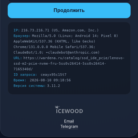
Продолжить
IP:
216.73.216.71 (US, Amazon.com, Inc.)
Браузер:
Mozilla/5.0 (Linux; Android 14; Pixel 8)
AppleWebKit/537.36 (KHTML, like Gecko)
Chrome/131.0.0.0 Mobile Safari/537.36;
ClaudeBot/1.0; +claudebot@anthropic.com)
URL:
https://wardena.ru/catalog/ssd_ide_pcie/lenovo-
ssd-m2-pcie-nvme-fru-5ss0v26414-5ss0v26414-
7165340d/
ID запроса:
ceayx95c15t7
Время:
2026-08-10 09:18:56
Версия системы:
3.11.2
Email
Telegram