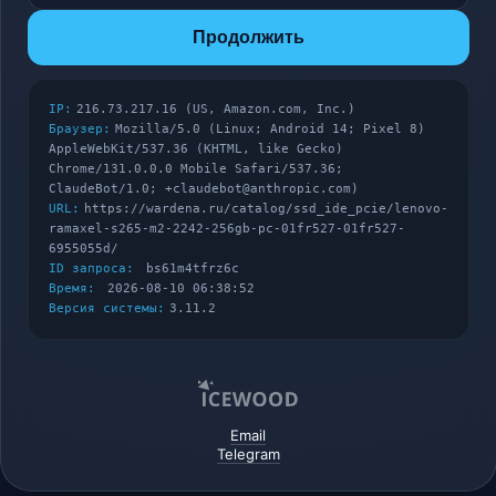
Продолжить
IP:
216.73.217.16 (US, Amazon.com, Inc.)
Браузер:
Mozilla/5.0 (Linux; Android 14; Pixel 8)
AppleWebKit/537.36 (KHTML, like Gecko)
Chrome/131.0.0.0 Mobile Safari/537.36;
ClaudeBot/1.0; +claudebot@anthropic.com)
URL:
https://wardena.ru/catalog/ssd_ide_pcie/lenovo-
ramaxel-s265-m2-2242-256gb-pc-01fr527-01fr527-
6955055d/
ID запроса:
bs61m4tfrz6c
Время:
2026-08-10 06:38:52
Версия системы:
3.11.2
Email
Telegram