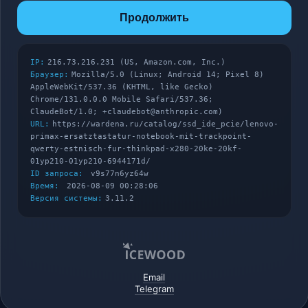
Продолжить
IP:
216.73.216.231 (US, Amazon.com, Inc.)
Браузер:
Mozilla/5.0 (Linux; Android 14; Pixel 8)
AppleWebKit/537.36 (KHTML, like Gecko)
Chrome/131.0.0.0 Mobile Safari/537.36;
ClaudeBot/1.0; +claudebot@anthropic.com)
URL:
https://wardena.ru/catalog/ssd_ide_pcie/lenovo-
primax-ersatztastatur-notebook-mit-trackpoint-
qwerty-estnisch-fur-thinkpad-x280-20ke-20kf-
01yp210-01yp210-6944171d/
ID запроса:
v9s77n6yz64w
Время:
2026-08-09 00:28:06
Версия системы:
3.11.2
Email
Telegram