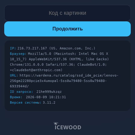
Продолжить
IP:
216.73.217.167 (US, Amazon.com, Inc.)
Браузер:
Mozilla/5.0 (Macintosh; Intel Mac OS X
10_15_7) AppleWebKit/537.36 (KHTML, like Gecko)
Chrome/131.0.0.0 Safari/537.36; ClaudeBot/1.0;
+claudebot@anthropic.com)
URL:
https://wardena.ru/catalog/ssd_ide_pcie/lenovo-
256gm22280pcie3x4umopal-5ss0w79480-5ss0w79480-
6933944d/
ID запроса:
21he999wkzqz
Время:
2026-08-09 10:21:31
Версия системы:
3.11.2