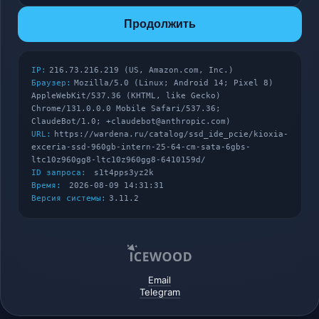
Продолжить
IP:
216.73.216.219 (US, Amazon.com, Inc.)
Браузер:
Mozilla/5.0 (Linux; Android 14; Pixel 8)
AppleWebKit/537.36 (KHTML, like Gecko)
Chrome/131.0.0.0 Mobile Safari/537.36;
ClaudeBot/1.0; +claudebot@anthropic.com)
URL:
https://wardena.ru/catalog/ssd_ide_pcie/kioxia-
exceria-ssd-960gb-intern-25-64-cm-sata-6gbs-
ltc10z960gg8-ltc10z960gg8-6410159d/
ID запроса:
s1t4pps3yz2k
Время:
2026-08-09 14:31:31
Версия системы:
3.11.2
Email
Telegram