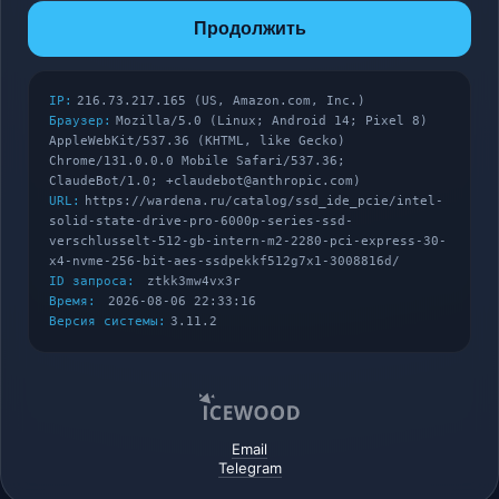
Продолжить
IP:
216.73.217.165 (US, Amazon.com, Inc.)
Браузер:
Mozilla/5.0 (Linux; Android 14; Pixel 8)
AppleWebKit/537.36 (KHTML, like Gecko)
Chrome/131.0.0.0 Mobile Safari/537.36;
ClaudeBot/1.0; +claudebot@anthropic.com)
URL:
https://wardena.ru/catalog/ssd_ide_pcie/intel-
solid-state-drive-pro-6000p-series-ssd-
verschlusselt-512-gb-intern-m2-2280-pci-express-30-
x4-nvme-256-bit-aes-ssdpekkf512g7x1-3008816d/
ID запроса:
ztkk3mw4vx3r
Время:
2026-08-06 22:33:16
Версия системы:
3.11.2
Email
Telegram