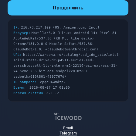
Продолжить
IP:
216.73.217.109 (US, Amazon.com, Inc.)
Браузер:
Mozilla/5.0 (Linux; Android 14; Pixel 8)
AppleWebKit/537.36 (KHTML, like Gecko)
Chrome/131.0.0.0 Mobile Safari/537.36;
ClaudeBot/1.0; +claudebot@anthropic.com)
URL:
https://wardena.ru/catalog/ssd_ide_pcie/intel-
solid-state-drive-dc-p4511-series-ssd-
verschlusselt-1tb-intern-m2-22110-pci-express-31-
x4-nvme-256-bit-aes-ssdpelkx010t801-
ssdpelkx010t801-4397767d/
ID запроса:
epqe94wmdzp2
Время:
2026-08-07 17:01:00
Версия системы:
3.11.2
Email
Telegram