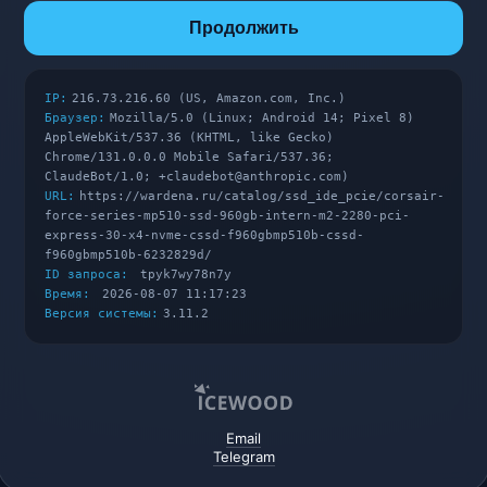
Продолжить
IP:
216.73.216.60 (US, Amazon.com, Inc.)
Браузер:
Mozilla/5.0 (Linux; Android 14; Pixel 8)
AppleWebKit/537.36 (KHTML, like Gecko)
Chrome/131.0.0.0 Mobile Safari/537.36;
ClaudeBot/1.0; +claudebot@anthropic.com)
URL:
https://wardena.ru/catalog/ssd_ide_pcie/corsair-
force-series-mp510-ssd-960gb-intern-m2-2280-pci-
express-30-x4-nvme-cssd-f960gbmp510b-cssd-
f960gbmp510b-6232829d/
ID запроса:
tpyk7wy78n7y
Время:
2026-08-07 11:17:23
Версия системы:
3.11.2
Email
Telegram