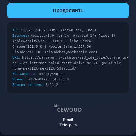
Продолжить
IP:
216.73.216.73 (US, Amazon.com, Inc.)
Браузер:
Mozilla/5.0 (Linux; Android 14; Pixel 8)
AppleWebKit/537.36 (KHTML, like Gecko)
Chrome/131.0.0.0 Mobile Safari/537.36;
ClaudeBot/1.0; +claudebot@anthropic.com)
URL:
https://wardena.ru/catalog/ssd_ide_pcie/coreparts-
ne-512t-internes-solid-state-drive-m2-512-gb-3d-tlc-
nvme-ne-512t-ne-512t-5300811d/
ID запроса:
x69qcysvqtnp
Время:
2026-08-07 14:13:33
Версия системы:
3.11.2
Email
Telegram