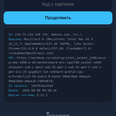
Продолжить
IP:
216.73.216.246 (US, Amazon.com, Inc.)
Браузер:
Mozilla/5.0 (Macintosh; Intel Mac OS X
10_15_7) AppleWebKit/537.36 (KHTML, like Gecko)
Chrome/131.0.0.0 Safari/537.36; ClaudeBot/1.0;
+claudebot@anthropic.com)
URL:
https://wardena.ru/catalog/intel_socket_1200/asus-
prime-z690-p-d4-motherboard-atx-lga1700-sockel-z690-
chipsatz-usb-c-gen1-usb-32-gen-1-usb-32-gen-2-usb-c-
gen-2x2-25-gigabit-lan-onboard-grafik-cpu-
erforderlich-hd-audio-8-kanal-90mb18p0-m0eay0-
90mb18p0-m0eay0-7405487d/
ID запроса:
z93fk2eykhp9
Время:
2026-08-08 09:38:16
Версия системы:
3.11.2