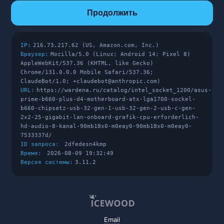
Продолжить
IP:
216.73.217.62 (US, Amazon.com, Inc.)
Браузер:
Mozilla/5.0 (Linux; Android 14; Pixel 8)
AppleWebKit/537.36 (KHTML, like Gecko)
Chrome/131.0.0.0 Mobile Safari/537.36;
ClaudeBot/1.0; +claudebot@anthropic.com)
URL:
https://wardena.ru/catalog/intel_socket_1200/asus-
prime-b660-plus-d4-motherboard-atx-lga1700-sockel-
b660-chipsatz-usb-32-gen-1-usb-32-gen-2-usb-c-gen-
2x2-25-gigabit-lan-onboard-grafik-cpu-erforderlich-
hd-audio-8-kanal-90mb18x0-m0eay0-90mb18x0-m0eay0-
7533337d/
ID запроса:
2dfedesn4kmp
Время:
2026-08-09 19:32:49
Версия системы:
3.11.2
Email