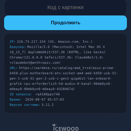
Продолжить
IP:
216.73.217.154 (US, Amazon.com, Inc.)
Браузер:
Mozilla/5.0 (Macintosh; Intel Mac OS X
10_15_7) AppleWebKit/537.36 (KHTML, like Gecko)
Chrome/131.0.0.0 Safari/537.36; ClaudeBot/1.0;
+claudebot@anthropic.com)
URL:
https://wardena.ru/catalog/amd_trx4/asus-prime-
b450-plus-motherboard-atx-socket-am4-amd-b450-usb-31-
gen-1-usb-31-gen-2-usb-c-gen1-gigabit-lan-onboard-
grafik-cpu-erforderlich-hd-audio-8-kanal-90mb0yn0-
m0eay0-90mb0yn0-m0eay0-4328467d/
ID запроса:
rq4168pps746
Время:
2026-08-07 05:57:03
Версия системы:
3.11.2