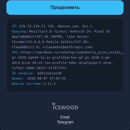
Продолжить
IP:
216.73.216.72 (US, Amazon.com, Inc.)
Браузер:
Mozilla/5.0 (Linux; Android 14; Pixel 8)
AppleWebKit/537.36 (KHTML, like Gecko)
Chrome/131.0.0.0 Mobile Safari/537.36;
ClaudeBot/1.0; +claudebot@anthropic.com)
URL:
https://wardena.ru/catalog/videokarty_pcie_nvidia_gef
gt-1030-2ghd4-lp-oc-grafikkarten-gf-gt-1030-2-gb-
ddr4-pcie-30-x4-low-profile-hdmi-displayport-ohne-
lufter-v809-2825r-4178737d/
ID запроса:
a6bv2yexes46
Время:
2026-08-07 07:03:53
Версия системы:
3.11.2
Email
Telegram