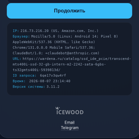
Продолжить
IP:
216.73.216.20 (US, Amazon.com, Inc.)
Браузер:
Mozilla/5.0 (Linux; Android 14; Pixel 8)
AppleWebKit/537.36 (KHTML, like Gecko)
Chrome/131.0.0.0 Mobile Safari/537.36;
ClaudeBot/1.0; +claudebot@anthropic.com)
URL:
https://wardena.ru/catalog/ssd_ide_pcie/transcend-
mts400i-ssd-32-gb-intern-m2-2242-sata-6gbs-
ts32gmts400i-5939813d/
ID запроса:
6qe17v3qw4rf
Время:
2026-08-07 23:14:40
Версия системы:
3.11.2
Email
Telegram