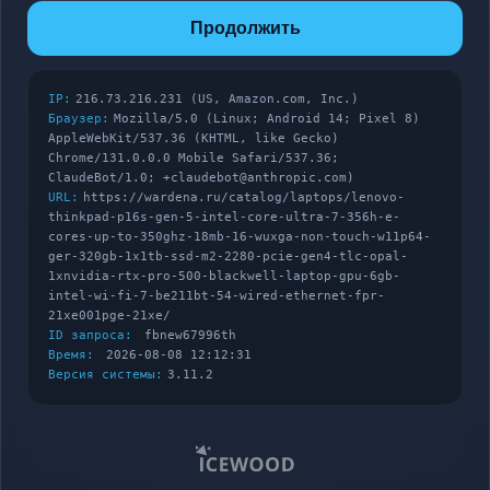
Продолжить
IP:
216.73.216.231 (US, Amazon.com, Inc.)
Браузер:
Mozilla/5.0 (Linux; Android 14; Pixel 8)
AppleWebKit/537.36 (KHTML, like Gecko)
Chrome/131.0.0.0 Mobile Safari/537.36;
ClaudeBot/1.0; +claudebot@anthropic.com)
URL:
https://wardena.ru/catalog/laptops/lenovo-
thinkpad-p16s-gen-5-intel-core-ultra-7-356h-e-
cores-up-to-350ghz-18mb-16-wuxga-non-touch-w11p64-
ger-320gb-1x1tb-ssd-m2-2280-pcie-gen4-tlc-opal-
1xnvidia-rtx-pro-500-blackwell-laptop-gpu-6gb-
intel-wi-fi-7-be211bt-54-wired-ethernet-fpr-
21xe001pge-21xe/
ID запроса:
fbnew67996th
Время:
2026-08-08 12:12:31
Версия системы:
3.11.2