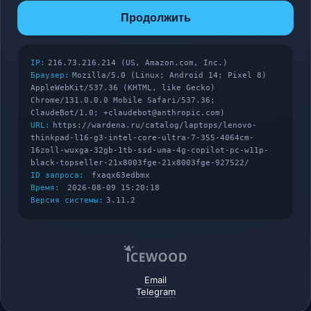
Продолжить
IP:
216.73.216.214 (US, Amazon.com, Inc.)
Браузер:
Mozilla/5.0 (Linux; Android 14; Pixel 8)
AppleWebKit/537.36 (KHTML, like Gecko)
Chrome/131.0.0.0 Mobile Safari/537.36;
ClaudeBot/1.0; +claudebot@anthropic.com)
URL:
https://wardena.ru/catalog/laptops/lenovo-
thinkpad-l16-g3-intel-core-ultra-7-355-4064cm-
16zoll-wuxga-32gb-1tb-ssd-uma-4g-copilot-pc-w11p-
black-topseller-21x8003fge-21x8003fge-927522/
ID запроса:
fxaqx63edbmx
Время:
2026-08-09 15:20:18
Версия системы:
3.11.2
Email
Telegram